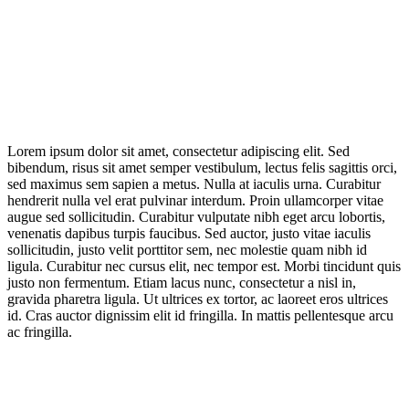
Lorem ipsum dolor sit amet, consectetur adipiscing elit. Sed
bibendum, risus sit amet semper vestibulum, lectus felis sagittis orci,
sed maximus sem sapien a metus. Nulla at iaculis urna. Curabitur
hendrerit nulla vel erat pulvinar interdum. Proin ullamcorper vitae
augue sed sollicitudin. Curabitur vulputate nibh eget arcu lobortis,
venenatis dapibus turpis faucibus. Sed auctor, justo vitae iaculis
sollicitudin, justo velit porttitor sem, nec molestie quam nibh id
ligula. Curabitur nec cursus elit, nec tempor est. Morbi tincidunt quis
justo non fermentum. Etiam lacus nunc, consectetur a nisl in,
gravida pharetra ligula. Ut ultrices ex tortor, ac laoreet eros ultrices
id. Cras auctor dignissim elit id fringilla. In mattis pellentesque arcu
ac fringilla.