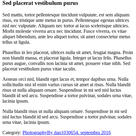
Sed placerat vestibulum purus
Sed mattis, tortor pellentesque tincidunt vulputate, est sem aliquam
risus, eu tristique ante metus in purus. Pellentesque egestas ultrices
nisl nec vulputate. Aliquam nec tortor at lacus scelerisque ultricies.
Morbi molestie viverra arcu nec tincidunt. Fusce viverra, ex vitae
aliquet bibendum, ante leo aliquet tortor, sit amet consectetur metus
tellus ut ligula.
Phasellus in leo placerat, ultrices nulla sit amet, feugiat magna. Proin
non blandit massa, et placerat ligula. Integer ut lacus felis. Phasellus
purus augue, convallis non lacinia sit amet, posuere vitae nibh. Sed
placerat vestibulum purus vitae iaculis.
Aenean orci nisl, blandit eget lacus et, tempor dapibus urna. Nulla
sollicitudin nisi id enim varius cursus sit amet at risus. Nulla blandit
risus ut nulla aliquam ornare. Suspendisse in mi sed nisl luctus
blandit id sed arcu. Suspendisse a tortor pulvinar, sodales urna vitae,
lacinia ipsum.
Nulla blandit risus ut nulla aliquam ornare. Suspendisse in mi sed
nisl luctus blandit id sed arcu. Suspendisse a tortor pulvinar, sodales
urna vitae, lacinia ipsum.
Category:
Photography
By
dan103065
4. septembra 2016