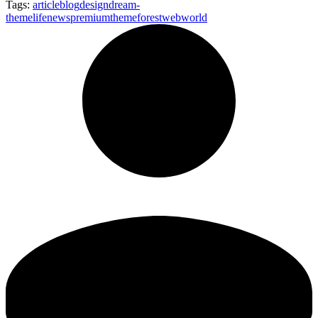
Tags:
article
blog
design
dream-
theme
life
news
premium
themeforest
web
world