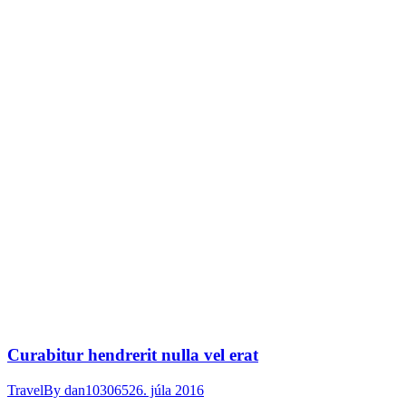
Curabitur hendrerit nulla vel erat
Travel
By
dan103065
26. júla 2016